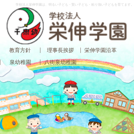
学校法人栄伸学園は、明るい子ども・賢い子ども・粘り強い子どもを育てます。
教育方針
理事長挨拶
栄伸学園沿革
泉幼稚園
八街泉幼稚園